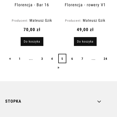
Florencja - Bar 16
Florencja - rowery V1
Mateusz Gzik
Mateusz Gzik
Producent:
Producent:
70,00 zł
49,00 zł
Do koszyka
Do koszyka
«
1
...
3
4
5
6
7
...
24
»
STOPKA