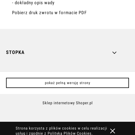
- dokładny opis wady
Pobierz druk zwrotu w formacie PDF
STOPKA
pokaż pełną wersję strony
Sklep internetowy Shoper.pl
Strona korzysta z plików cookies w celu realizacji
usług i zgodnie z
Polityką Plików Cookies
.