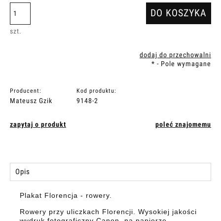
DO KOSZYKA
szt.
dodaj do przechowalni
*
- Pole wymagane
Producent:
Kod produktu:
Mateusz Gzik
9148-2
zapytaj o produkt
poleć znajomemu
Opis
Plakat Florencja - rowery.
Rowery przy uliczkach Florencji. Wysokiej jakości
wydruk fotograficzny Canon, na papierze