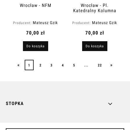
Wrocław - NFM
Wrocław - Pl.
Katedralny Kolumna
Chrystusa
Mateusz Gzik
Mateusz Gzik
Producent:
Producent:
70,00 zł
70,00 zł
Do koszyka
Do koszyka
«
»
1
2
3
4
5
...
22
STOPKA