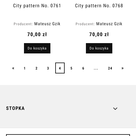
City pattern No. 0761
City pattern No. 0768
Mateusz Gzik
Mateusz Gzik
Producent:
Producent:
70,00 zł
70,00 zł
Do koszyka
Do koszyka
«
»
1
2
3
4
5
6
...
24
STOPKA