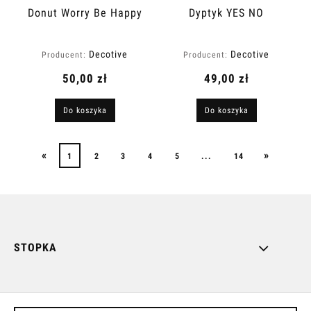
Donut Worry Be Happy
Dyptyk YES NO
Decotive
Decotive
Producent:
Producent:
50,00 zł
49,00 zł
Do koszyka
Do koszyka
«
»
1
2
3
4
5
...
14
STOPKA