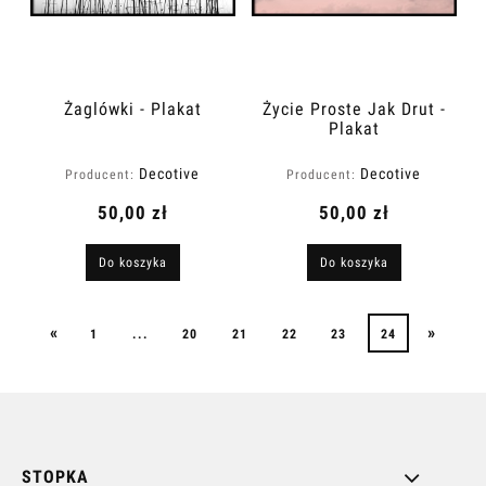
Żaglówki - Plakat
Życie Proste Jak Drut -
Plakat
Decotive
Decotive
Producent:
Producent:
50,00 zł
50,00 zł
Do koszyka
Do koszyka
«
»
1
...
20
21
22
23
24
STOPKA