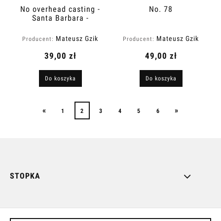
No overhead casting -
No. 78
Santa Barbara -
California
Mateusz Gzik
Mateusz Gzik
Producent:
Producent:
39,00 zł
49,00 zł
Do koszyka
Do koszyka
«
»
1
2
3
4
5
6
STOPKA