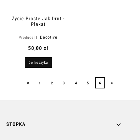
Życie Proste Jak Drut -
Plakat
Decotive
Producent:
50,00 zł
Do koszyka
«
»
1
2
3
4
5
6
STOPKA