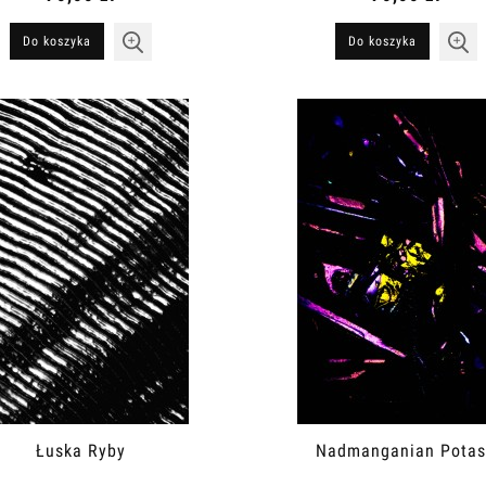
Do koszyka
Do koszyka
Łuska Ryby
Nadmanganian Pota