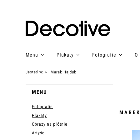
Menu
Plakaty
Fotografie
O
Jesteś w:
»
Marek Hajduk
MENU
Fotografie
MAREK
Plakaty
Obrazy na płótnie
Artyści