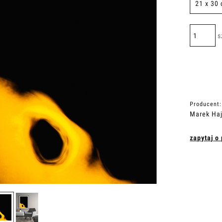
s
Producent:
Marek Ha
zapytaj o