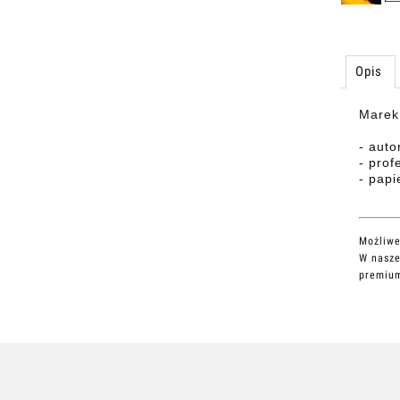
Opis
Marek 
- auto
- prof
- papi
Możliwe
W nasze
premium