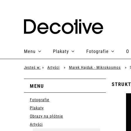
Menu
Plakaty
Fotografie
O
Jesteś w:
»
Artyści
»
Marek Hajduk - Mikrokosmos
»
STRUKT
MENU
Fotografie
Plakaty
Obrazy na płótnie
Artyści