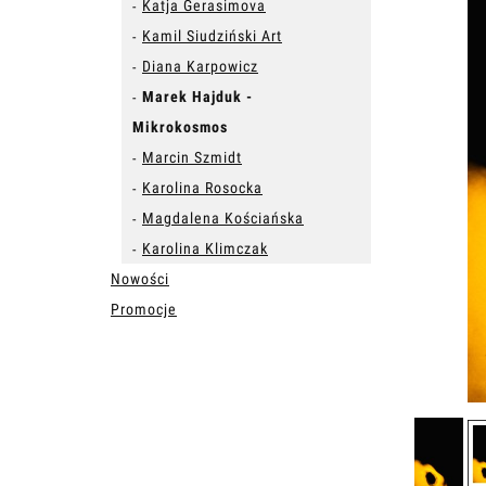
Katja Gerasimova
Kamil Siudziński Art
Diana Karpowicz
Marek Hajduk -
Mikrokosmos
Marcin Szmidt
Karolina Rosocka
Magdalena Kościańska
Karolina Klimczak
Nowości
Promocje