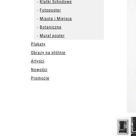
Klatki Schodowe
Fotoposter
Miasta i Miejsca
Botaniczne
Mural poster
Plakaty
Obrazy na płótnie
Artyści
Nowości
Promocje