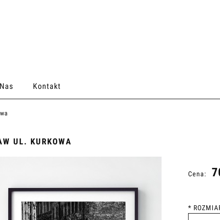
 Nas
Kontakt
owa
AW UL. KURKOWA
7
Cena:
*
ROZMIA