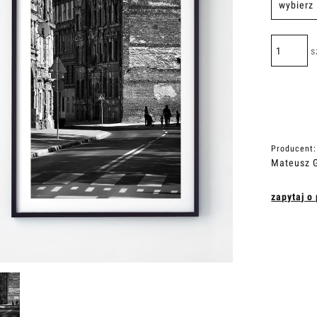
s
Producent:
Mateusz G
zapytaj o