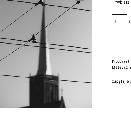
s
Producent:
Mateusz G
zapytaj o