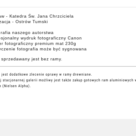
w - Katedra Św. Jana Chrzciciela
zacja - Ostrów Tumski
grafia naszego autorstwa
esjonalny wydruk fotograficzny Canon
er fotograficzny premium mat 230g
życzenie fotografia może być sygnowana
 sprzedawany jest bez ramy.
 jest dodatkowe zlecenie oprawy w ramy drewniane.
j stacjonarnej galerii możliwy jest także zakup gotowych ram aluminiowych 
 (Nielsen Alpha).