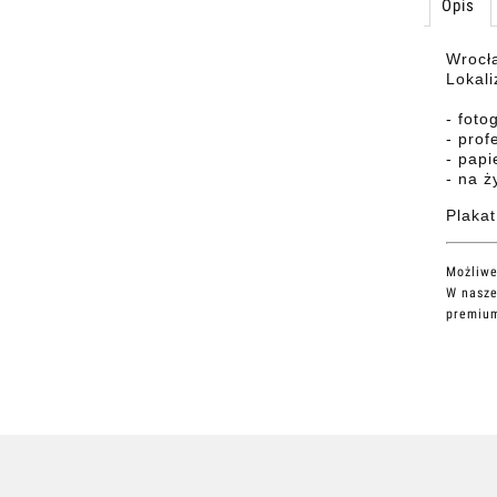
Opis
Wrocła
Lokali
- foto
- prof
- papi
- na 
Plakat
Możliwe
W nasze
premium