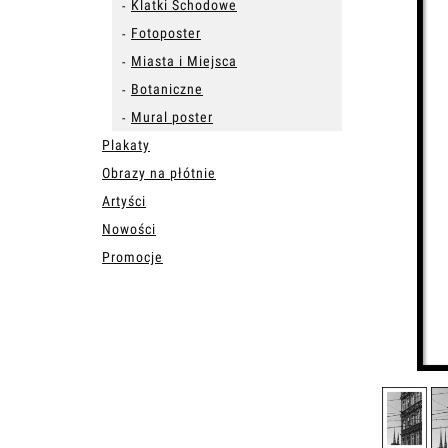
Klatki Schodowe
Fotoposter
Miasta i Miejsca
Botaniczne
Mural poster
Plakaty
Obrazy na płótnie
Artyści
Nowości
Promocje