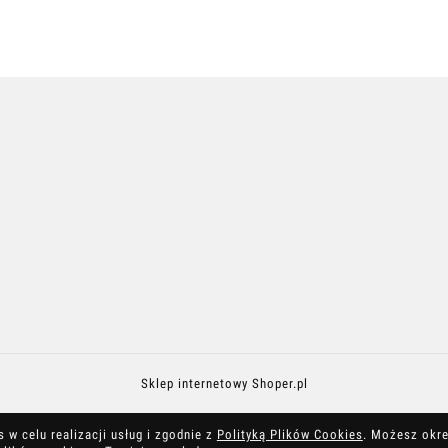
Sklep internetowy Shoper.pl
 w celu realizacji usług i zgodnie z
Polityką Plików Cookies
. Możesz okre