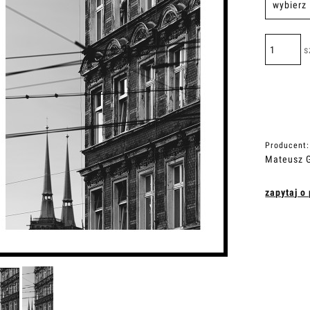
s
Producent:
Mateusz G
zapytaj o