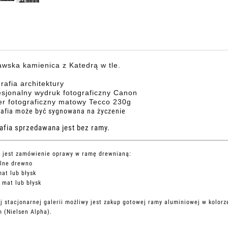
wska kamienica z Katedrą w tle.
grafia architektury
esjonalny wydruk fotograficzny Canon
er fotograficzny matowy Tecco 230g
grafia może być sygnowana na życzenie
afia sprzedawana jest bez ramy.
 jest zamówienie oprawy w ramę drewnianą:
alne drewno
mat lub błysk
y mat lub błysk
j stacjonarnej galerii możliwy jest zakup gotowej ramy aluminiowej w kolorz
 (Nielsen Alpha).