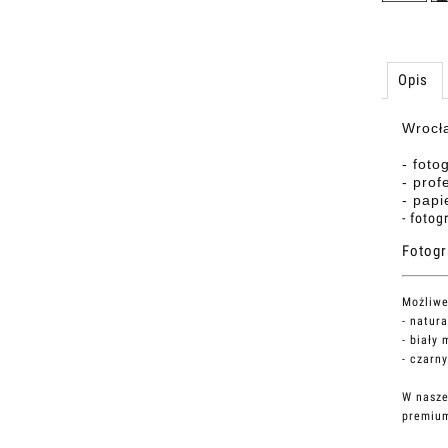
Opis
Wrocła
- foto
- prof
- papi
- foto
Fotogr
Możliwe
- natur
- biały 
- czarn
W nasze
premium