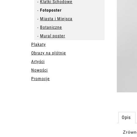
Klatki Schodowe
Fotoposter
Miasta i Miejsca
Botaniczne
Mural poster
Plakaty
Obrazy na płótnie
Artyści
Nowości
Promocje
Opis
Zrówn