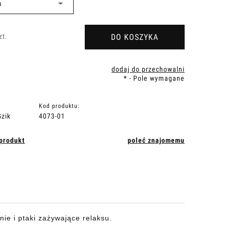
DO KOSZYKA
zt.
dodaj do przechowalni
*
- Pole wymagane
Kod produktu:
zik
4073-01
 produkt
poleć znajomemu
ie i ptaki zażywające relaksu.