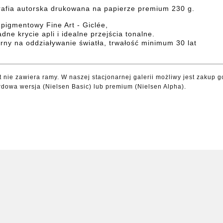
rafia autorska drukowana na papierze premium 230 g.
 pigmentowy Fine Art - Giclée,
adne krycie apli i idealne przejścia tonalne.
rny na oddziaływanie światła, trwałość minimum 30 lat
t nie zawiera ramy. W naszej stacjonarnej galerii możliwy jest zakup
rdowa wersja (Nielsen Basic) lub premium (Nielsen Alpha).