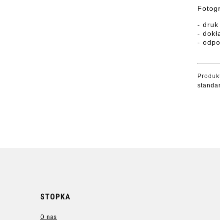
Fotog
- druk
- dokł
- odpo
Produk
standa
STOPKA
O nas