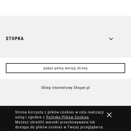
STOPKA
pokaż pełną wersję strony
Sklep internetowy Shoper.pl
Strona korzysta z plików cookies w celu realizacji
usług i zgodnie z
Polityką Plików Cookies
.
Możesz określić warunki przechowywania lub
dostępu do plików cookies w Twojej przeglądarce.