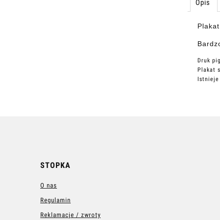
Opis
Plaka
Bardzo
Druk pi
Plakat 
Istniej
STOPKA
O nas
Regulamin
Reklamacje / zwroty