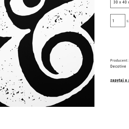
s
Producent:
Decotive
zapytaj o