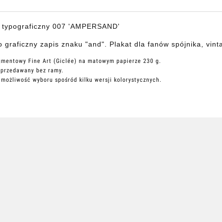
t typograficzny 007 'AMPERSAND'
 graficzny zapis znaku "and". Plakat dla fanów spójnika, vinta
gmentowy Fine Art (Giclée) na matowym papierze 230 g.
sprzedawany bez ramy.
e możliwość wyboru spośród kilku wersji kolorystycznych.