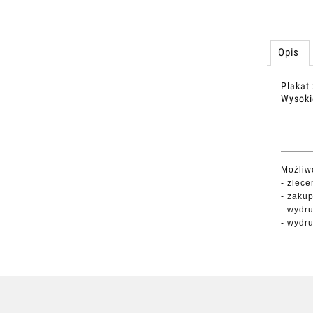
Opis
Plakat
Wysoki
Możliwe
- zlece
- zakup
- wydr
- wydr