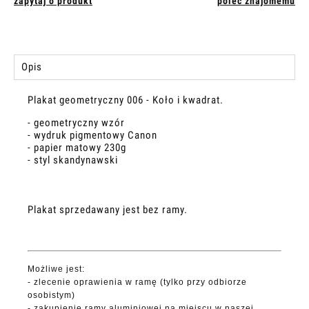
zapytaj o produkt
poleć znajomemu
Opis
Plakat geometryczny 006 - Koło i kwadrat.
- geometryczny wzór
- wydruk pigmentowy Canon
- papier matowy 230g
- styl skandynawski
Plakat sprzedawany jest bez ramy.
Możliwe jest:
- zlecenie oprawienia w ramę (tylko przy odbiorze
osobistym)
- zakupienie ramy aluminiowej na miejscu w naszej