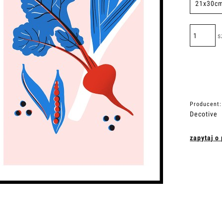
s
Producent:
Decotive
zapytaj o