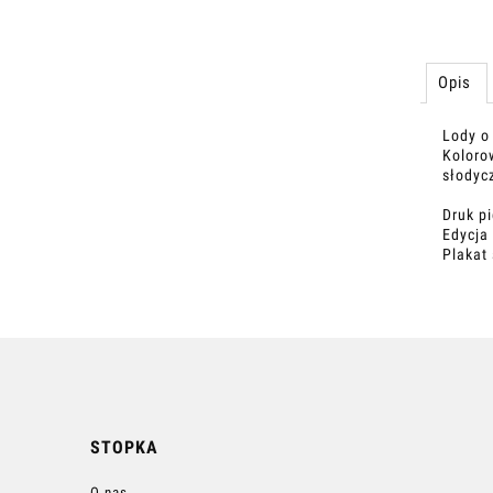
Opis
Lody o
Kolorow
słodyc
Druk p
Edycja
Plakat
STOPKA
O nas