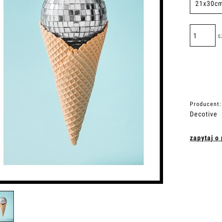
s
Producent:
Decotive
zapytaj o