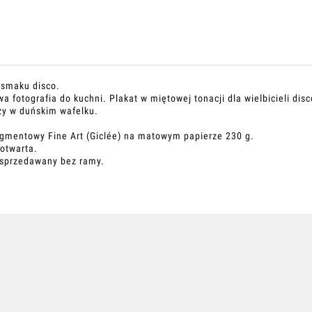
 smaku disco.
a fotografia do kuchni. Plakat w miętowej tonacji dla wielbicieli disc
zy w duńskim wafelku.
igmentowy Fine Art (Giclée) na matowym papierze 230 g.
 otwarta.
 sprzedawany bez ramy.