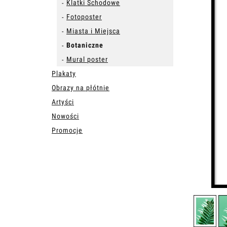
Klatki Schodowe
Fotoposter
Miasta i Miejsca
Botaniczne
Mural poster
Plakaty
Obrazy na płótnie
Artyści
Nowości
Promocje