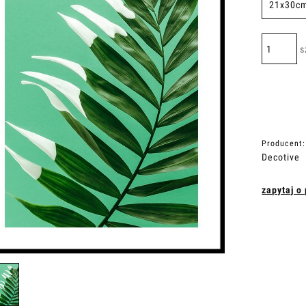
s
Producent:
Decotive
zapytaj o