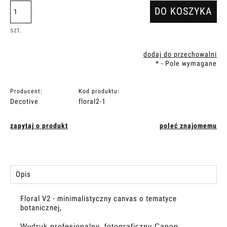
DO KOSZYKA
szt.
dodaj do przechowalni
*
- Pole wymagane
Producent:
Kod produktu:
Decotive
floral2-1
zapytaj o produkt
poleć znajomemu
Opis
Floral V2 - minimalistyczny canvas o tematyce
botanicznej,
Wydruk profesjonalny, fotograficzny Canon