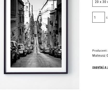
s
Producent:
Mateusz G
zapytaj o