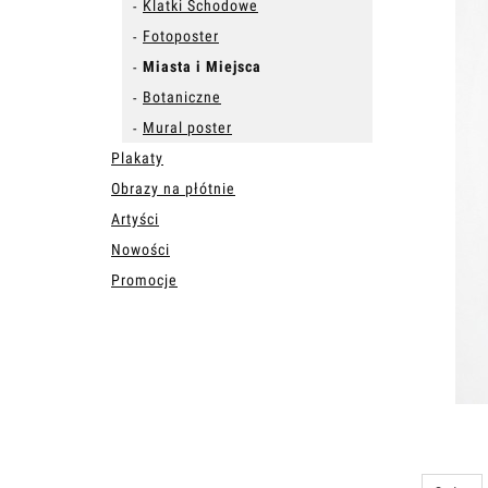
Klatki Schodowe
Fotoposter
Miasta i Miejsca
Botaniczne
Mural poster
Plakaty
Obrazy na płótnie
Artyści
Nowości
Promocje