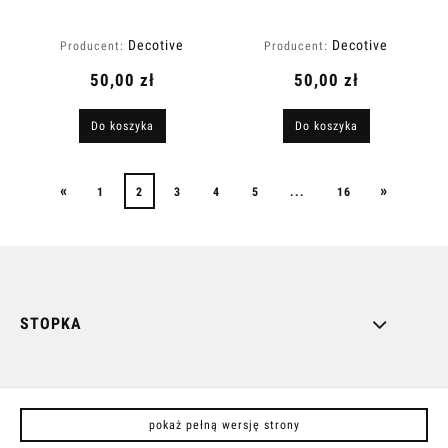
Decotive
Decotive
Producent:
Producent:
50,00 zł
50,00 zł
Do koszyka
Do koszyka
«
»
1
2
3
4
5
...
16
STOPKA
pokaż pełną wersję strony