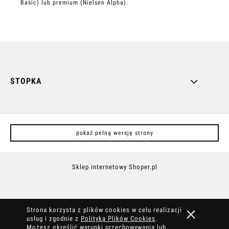
Basic) lub premium (Nielsen Alpha).
STOPKA
pokaż pełną wersję strony
Sklep internetowy Shoper.pl
Strona korzysta z plików cookies w celu realizacji
usług i zgodnie z
Polityką Plików Cookies
.
Możesz określić warunki przechowywania lub