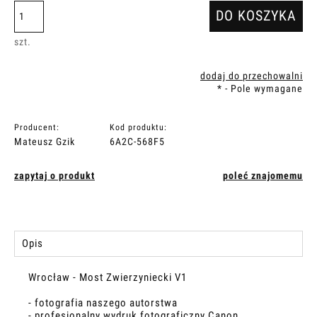
DO KOSZYKA
szt.
dodaj do przechowalni
*
- Pole wymagane
Producent:
Kod produktu:
Mateusz Gzik
6A2C-568F5
zapytaj o produkt
poleć znajomemu
Opis
Wrocław - Most Zwierzyniecki V1
- fotografia naszego autorstwa
- profesjonalny wydruk fotograficzny Canon