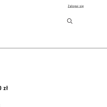
Zaloguj się
0 zł
: