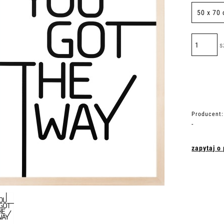
s
Producent:
-
zapytaj o