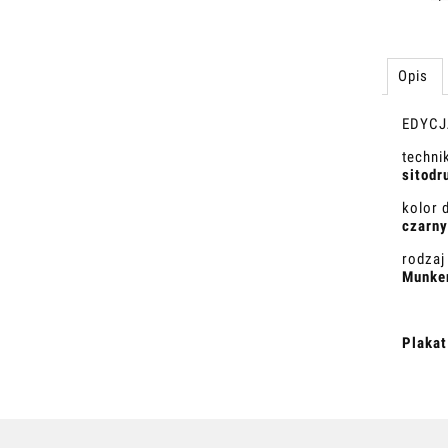
Opis
EDYCJ
techni
sitodr
kolor 
czarny
rodzaj
Munken
Plakat