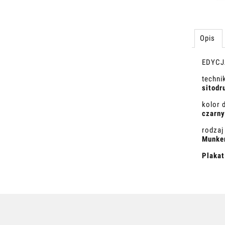
Opis
EDYCJ
techni
sitodr
kolor 
czarny
rodzaj
Munken
Plakat