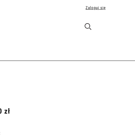
Zaloguj się
0 zł
: