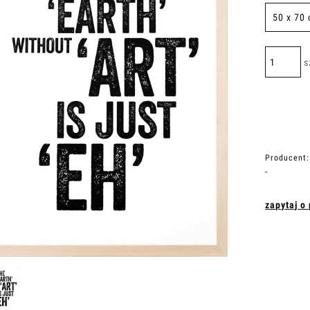
s
Producent:
-
zapytaj o