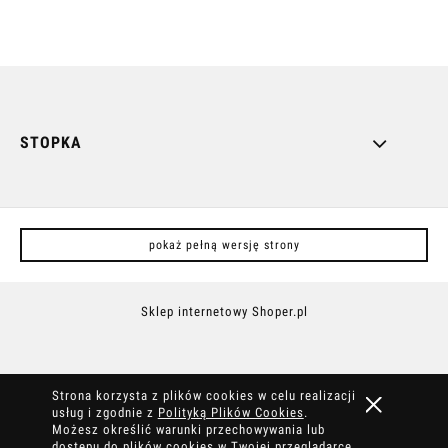
STOPKA
pokaż pełną wersję strony
Sklep internetowy Shoper.pl
Strona korzysta z plików cookies w celu realizacji
usług i zgodnie z
Polityką Plików Cookies
.
Możesz określić warunki przechowywania lub
dostępu do plików cookies w Twojej przeglądarce.