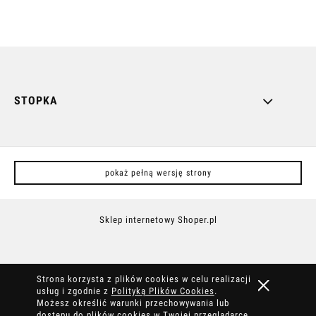
STOPKA
pokaż pełną wersję strony
Sklep internetowy Shoper.pl
Strona korzysta z plików cookies w celu realizacji
usług i zgodnie z
Polityką Plików Cookies
.
Możesz określić warunki przechowywania lub
dostępu do plików cookies w Twojej przeglądarce.