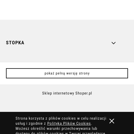
STOPKA
pokaż pełną wersję strony
Sklep internetowy Shoper.pl
Strona korzysta z plików cookies w celu realizacji
usług i zgodnie z
Polityką Plików Cookies
.
Możesz określić warunki przechowywania lub
dostępu do plików cookies w Twojej przeglądarce.